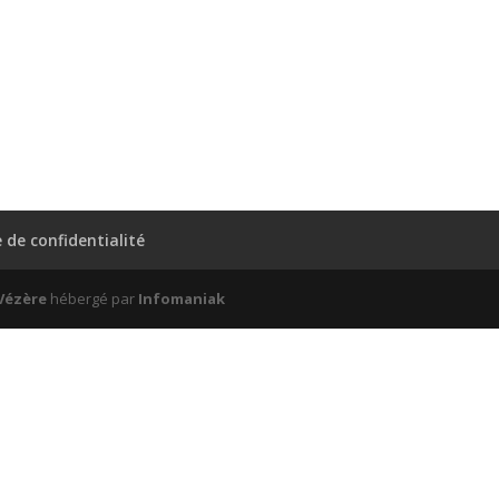
e de confidentialité
 Vézère
hébergé par
Infomaniak