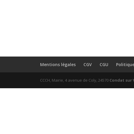
Mentions légales
CGV
CGU
Politiqu
CCCH, Mairie, 4 avenue de Coly, 24570
Condat sur